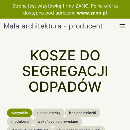
Strona jest wizytówką firmy ZANO. Pełna oferta
dostępna pod adresem:
www.zano.pl
Mała architektura - producent
KOSZE DO
SEGREGACJI
ODPADÓW
wszystkie
z popielniczką
bez popielniczki
modułowe
wykończenie drewniane