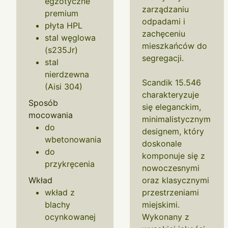
egzotyczne
zarządzaniu
premium
odpadami i
płyta HPL
zachęceniu
stal węglowa
mieszkańców do
(s235Jr)
segregacji.
stal
nierdzewna
Scandik 15.546
(Aisi 304)
charakteryzuje
Sposób
się eleganckim,
mocowania
minimalistycznym
do
designem, który
wbetonowania
doskonale
do
komponuje się z
przykręcenia
nowoczesnymi
Wkład
oraz klasycznymi
wkład z
przestrzeniami
blachy
miejskimi.
ocynkowanej
Wykonany z