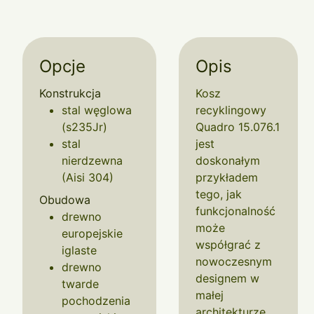
Opcje
Opis
Konstrukcja
Kosz
stal węglowa
recyklingowy
(s235Jr)
Quadro 15.076.1
stal
jest
nierdzewna
doskonałym
(Aisi 304)
przykładem
tego, jak
Obudowa
funkcjonalność
drewno
może
europejskie
współgrać z
iglaste
nowoczesnym
drewno
designem w
twarde
małej
pochodzenia
architekturze