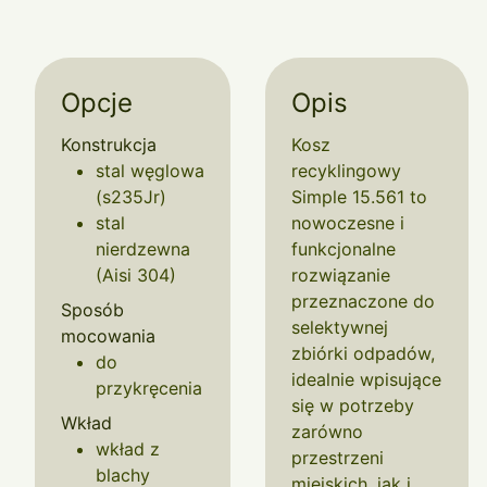
Opcje
Opis
Konstrukcja
Kosz
stal węglowa
recyklingowy
(s235Jr)
Simple 15.561 to
stal
nowoczesne i
nierdzewna
funkcjonalne
(Aisi 304)
rozwiązanie
przeznaczone do
Sposób
selektywnej
mocowania
zbiórki odpadów,
do
idealnie wpisujące
przykręcenia
się w potrzeby
Wkład
zarówno
wkład z
przestrzeni
blachy
miejskich, jak i