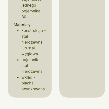
jednego
pojemnika:
30 l
Materiały
konstrukcja -
stal
nierdzewna
lub stal
węglowa
pojemnik -
stal
nierdzewna
wkład -
blacha
ocynkowana