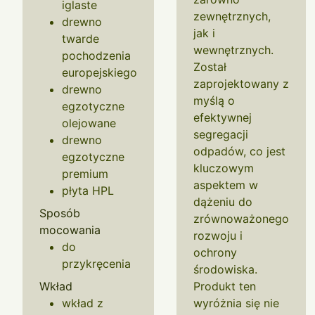
iglaste
zewnętrznych,
drewno
jak i
twarde
wewnętrznych.
pochodzenia
Został
europejskiego
zaprojektowany z
drewno
myślą o
egzotyczne
efektywnej
olejowane
segregacji
drewno
odpadów, co jest
egzotyczne
kluczowym
premium
aspektem w
płyta HPL
dążeniu do
Sposób
zrównoważonego
mocowania
rozwoju i
do
ochrony
przykręcenia
środowiska.
Wkład
Produkt ten
wkład z
wyróżnia się nie