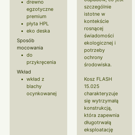
drewno
szczególnie
egzotyczne
istotne w
premium
kontekście
płyta HPL
rosnącej
eko deska
świadomości
Sposób
ekologicznej i
mocowania
potrzeby
do
ochrony
przykręcenia
środowiska.
Wkład
wkład z
Kosz FLASH
blachy
15.025
ocynkowanej
charakteryzuje
się wytrzymałą
konstrukcją,
która zapewnia
długotrwałą
eksploatację