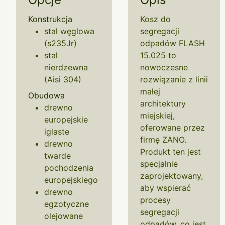
Konstrukcja
Kosz do
stal węglowa
segregacji
(s235Jr)
odpadów FLASH
stal
15.025 to
nierdzewna
nowoczesne
(Aisi 304)
rozwiązanie z linii
małej
Obudowa
architektury
drewno
miejskiej,
europejskie
oferowane przez
iglaste
firmę ZANO.
drewno
Produkt ten jest
twarde
specjalnie
pochodzenia
zaprojektowany,
europejskiego
aby wspierać
drewno
procesy
egzotyczne
segregacji
olejowane
odpadów, co jest