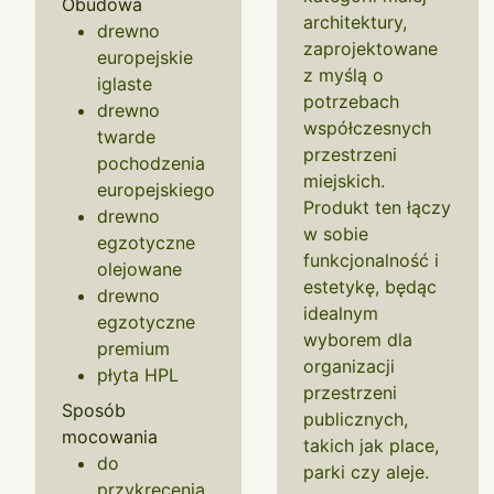
Obudowa
architektury,
drewno
zaprojektowane
europejskie
z myślą o
iglaste
potrzebach
drewno
współczesnych
twarde
przestrzeni
pochodzenia
miejskich.
europejskiego
Produkt ten łączy
drewno
w sobie
egzotyczne
funkcjonalność i
olejowane
estetykę, będąc
drewno
idealnym
egzotyczne
wyborem dla
premium
organizacji
płyta HPL
przestrzeni
Sposób
publicznych,
mocowania
takich jak place,
do
parki czy aleje.
przykręcenia