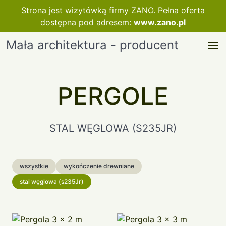
Strona jest wizytówką firmy ZANO. Pełna oferta
dostępna pod adresem:
www.zano.pl
Mała architektura - producent
PERGOLE
STAL WĘGLOWA (S235JR)
wszystkie
wykończenie drewniane
stal węglowa (s235Jr)