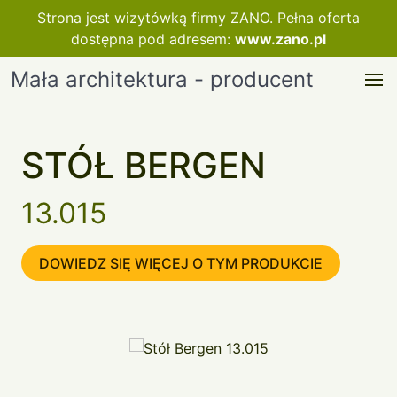
Strona jest wizytówką firmy ZANO. Pełna oferta
dostępna pod adresem:
www.zano.pl
Mała architektura - producent
STÓŁ BERGEN
13.015
DOWIEDZ SIĘ WIĘCEJ O TYM PRODUKCIE