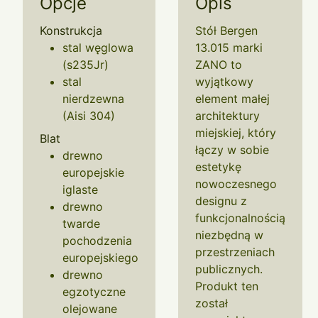
Opcje
Opis
Konstrukcja
Stół Bergen
stal węglowa
13.015 marki
(s235Jr)
ZANO to
stal
wyjątkowy
nierdzewna
element małej
(Aisi 304)
architektury
miejskiej, który
Blat
łączy w sobie
drewno
estetykę
europejskie
nowoczesnego
iglaste
designu z
drewno
funkcjonalnością
twarde
niezbędną w
pochodzenia
przestrzeniach
europejskiego
publicznych.
drewno
Produkt ten
egzotyczne
został
olejowane