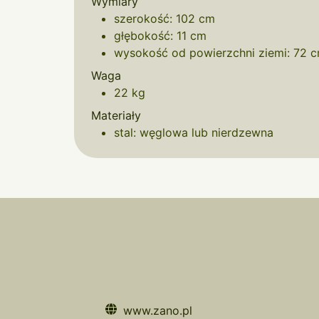
Wymiary
szerokość: 102 cm
głębokość: 11 cm
wysokość od powierzchni ziemi: 72 
Waga
22 kg
Materiały
stal: węglowa lub nierdzewna
www.zano.pl