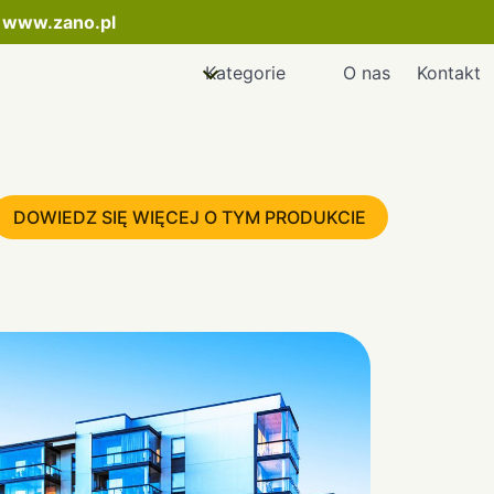
:
www.zano.pl
Kategorie
O nas
Kontakt
DOWIEDZ SIĘ WIĘCEJ O TYM PRODUKCIE