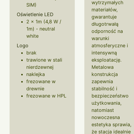
wytrzymałych
SIM)
materiałów,
Oświetlenie LED
gwarantuje
2 x 1m (4,8 W /
długotrwałą
1m) - neutral
odporność na
white
warunki
Logo
atmosferyczne i
brak
intensywną
trawione w stali
eksploatację.
nierdzewnej
Metalowa
naklejka
konstrukcja
frezowane w
zapewnia
drewnie
stabilność i
frezowane w HPL
bezpieczeństwo
użytkowania,
natomiast
nowoczesna
estetyka sprawia,
że stacja idealnie