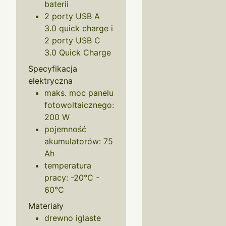
baterii
2 porty USB A
3.0 quick charge i
2 porty USB C
3.0 Quick Charge
Specyfikacja
elektryczna
maks. moc panelu
fotowoltaicznego:
200 W
pojemność
akumulatorów: 75
Ah
temperatura
pracy: -20°C -
60°C
Materiały
drewno iglaste