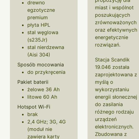
propozycję dla
drewno
miast i wspólnot
egzotyczne
poszukujących
premium
zrównoważonych
płyta HPL
oraz efektywnych
stal węglowa
energetycznie
(s235Jr)
rozwiązań.
stal nierdzewna
(Aisi 304)
Stacja Scandik
Sposób mocowania
19.046 została
do przykręcenia
zaprojektowana z
Pakiet baterii
myślą o
żelowe 36 Ah
wykorzystaniu
litowe 60 Ah
energii słonecznej
do zasilania
Hotspot Wi-Fi
różnego rodzaju
brak
urządzeń
2,4 GHz; 3G, 4G
elektronicznych.
(moduł nie
Zbudowana z
zawiera karty