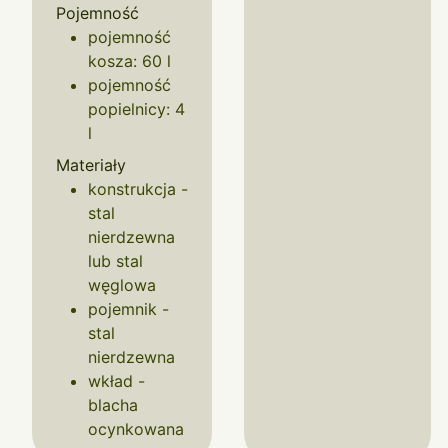
Pojemność
pojemność
kosza: 60 l
pojemność
popielnicy: 4
l
Materiały
konstrukcja -
stal
nierdzewna
lub stal
węglowa
pojemnik -
stal
nierdzewna
wkład -
blacha
ocynkowana