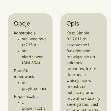
Opcje
Opis
Konstrukcja
Kosz Simple
stal węglowa
03.261.1 to
(s235Jr)
estetyczne i
stal
funkcjonalne
nierdzewna
rozwiązanie do
(Aisi 304)
zbierania
odpadów, które
Sposób
doskonale
mocowania
wpisuje się w
do
przestrzeń
przykręcenia
publiczną oraz
Popielniczka
prywatne obszary
z
zewnętrzne. Jest
popielniczką
to produkt marki