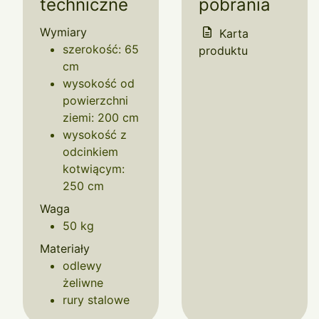
techniczne
pobrania
Wymiary
Karta
szerokość: 65
produktu
cm
wysokość od
powierzchni
ziemi: 200 cm
wysokość z
odcinkiem
kotwiącym:
250 cm
Waga
50 kg
Materiały
odlewy
żeliwne
rury stalowe