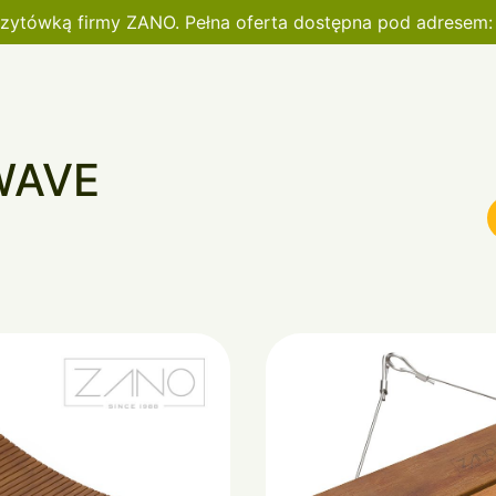
wizytówką firmy ZANO. Pełna oferta dostępna pod adresem
WAVE