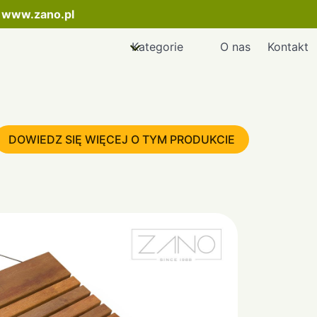
:
www.zano.pl
Kategorie
O nas
Kontakt
DOWIEDZ SIĘ WIĘCEJ O TYM PRODUKCIE