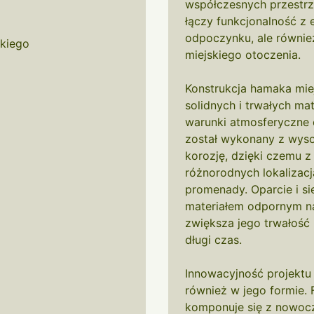
współczesnych przestrze
łączy funkcjonalność z e
odpoczynku, ale równi
kiego
miejskiego otoczenia.
Konstrukcja hamaka miej
solidnych i trwałych ma
warunki atmosferyczne
został wykonany z wysoki
korozję, dzięki czemu
różnorodnych lokalizac
promenady. Oparcie i s
materiałem odpornym na
zwiększa jego trwałość
długi czas.
Innowacyjność projektu
również w jego formie. Fl
komponuje się z nowocz