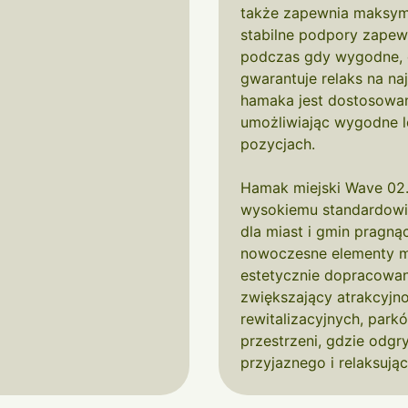
także zapewnia maksyma
stabilne podpory zapewn
podczas gdy wygodne, 
gwarantuje relaks na n
hamaka jest dostosowa
umożliwiając wygodne l
pozycjach.
Hamak miejski Wave 02.9
wysokiemu standardowi
dla miast i gmin pragn
nowoczesne elementy mał
estetycznie dopracowane
zwiększający atrakcyjn
rewitalizacyjnych, par
przestrzeni, gdzie odg
przyjaznego i relaksują