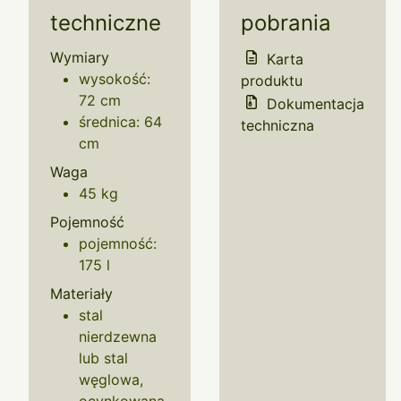
techniczne
pobrania
Wymiary
Karta
wysokość:
produktu
72 cm
Dokumentacja
średnica: 64
techniczna
cm
Waga
45 kg
Pojemność
pojemność:
175 l
Materiały
stal
nierdzewna
lub stal
węglowa,