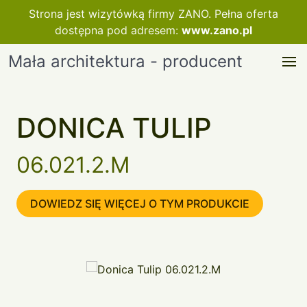
Strona jest wizytówką firmy ZANO. Pełna oferta
dostępna pod adresem:
www.zano.pl
Mała architektura - producent
DONICA TULIP
06.021.2.M
DOWIEDZ SIĘ WIĘCEJ O TYM PRODUKCIE