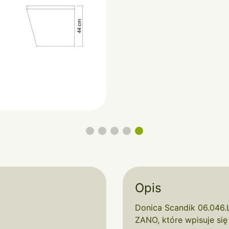
Opis
Donica Scandik 06.046.
ZANO, które wpisuje się