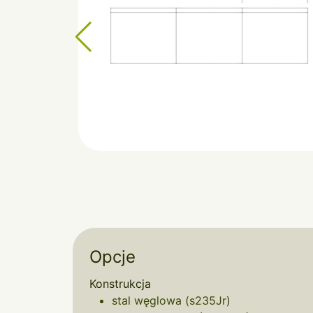
Opcje
Konstrukcja
stal węglowa (s235Jr)