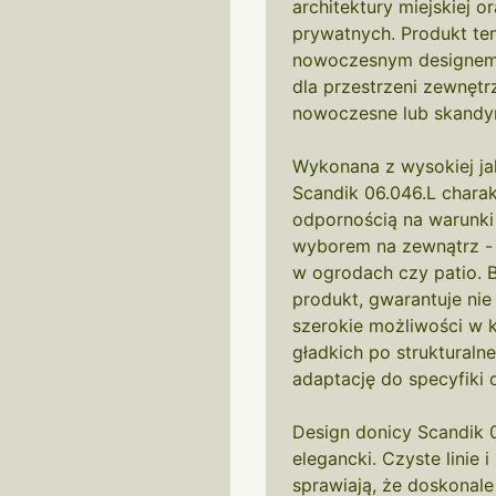
architektury miejskiej o
prywatnych. Produkt ten
nowoczesnym designem,
dla przestrzeni zewnętr
nowoczesne lub skandy
Wykonana z wysokiej ja
Scandik 06.046.L charak
odpornością na warunki 
wyborem na zewnątrz - z
w ogrodach czy patio. B
produkt, gwarantuje nie
szerokie możliwości w k
gładkich po strukturaln
adaptację do specyfiki d
Design donicy Scandik 0
elegancki. Czyste linie
sprawiają, że doskonale