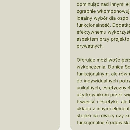
dominując nad innymi el
zgrabnie wkomponowując
idealny wybór dla osób 
funkcjonalność. Dodatko
efektywnemu wykorzystan
aspektem przy projektow
prywatnych.
Oferując możliwość perso
wykończenia, Donica Sca
funkcjonalnym, ale rów
do indywidualnych potr
unikalnych, estetycznych
użytkownikom przez wie
trwałość i estetykę, al
układu z innymi elementa
stojaki na rowery czy k
funkcjonalne środowisko