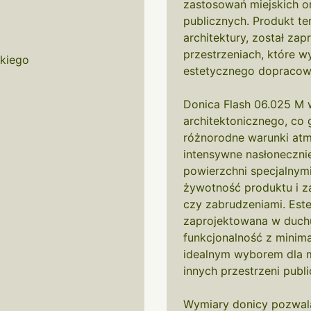
zastosowań miejskich o
publicznych. Produkt te
architektury, został z
przestrzeniach, które w
kiego
estetycznego dopracow
Donica Flash 06.025 M 
architektonicznego, co 
różnorodne warunki atmo
intensywne nasłoneczni
powierzchni specjalnym
żywotność produktu i z
czy zabrudzeniami. Este
zaprojektowana w duc
funkcjonalność z minima
idealnym wyborem dla m
innych przestrzeni publ
Wymiary donicy pozwala