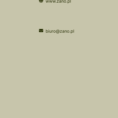
www.zano.pl
biuro@zano.pl