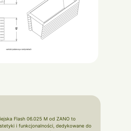
ejska Flash 06.025 M od ZANO to
stetyki i funkcjonalności, dedykowane do