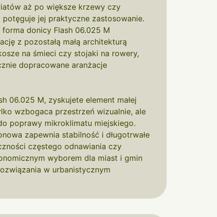
kwiatów aż po większe krzewy czy
potęguje jej praktyczne zastosowanie.
i forma donicy Flash 06.025 M
rację z pozostałą małą architekturą
 kosze na śmieci czy stojaki na rowery,
ycznie dopracowane aranżacje
sh 06.025 M, zyskujete element małej
tylko wzbogaca przestrzeń wizualnie, ale
do poprawy mikroklimatu miejskiego.
onowa zapewnia stabilność i długotrwałe
czności częstego odnawiania czy
konomicznym wyborem dla miast i gmin
 rozwiązania w urbanistycznym