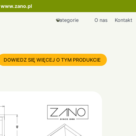
:
www.zano.pl
Kategorie
O nas
Kontakt
DOWIEDZ SIĘ WIĘCEJ O TYM PRODUKCIE