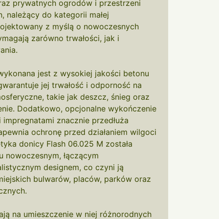
raz prywatnych ogrodów i przestrzeni
n, należący do kategorii małej
aprojektowany z myślą o nowoczesnych
ymagają zarówno trwałości, jak i
ania.
wykonana jest z wysokiej jakości betonu
gwarantuje jej trwałość i odporność na
sferyczne, takie jak deszcz, śnieg oraz
enie. Dodatkowo, opcjonalne wykończenie
i impregnatami znacznie przedłuża
apewnia ochronę przed działaniem wilgoci
tyka donicy Flash 06.025 M została
hu nowoczesnym, łączącym
listycznym designem, co czyni ją
iejskich bulwarów, placów, parków oraz
icznych.
ją na umieszczenie w niej różnorodnych