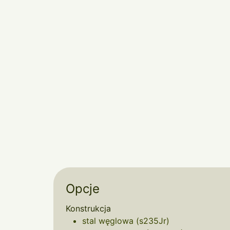
Opcje
Konstrukcja
stal węglowa (s235Jr)