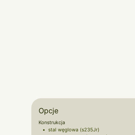
Opcje
Konstrukcja
stal węglowa (s235Jr)