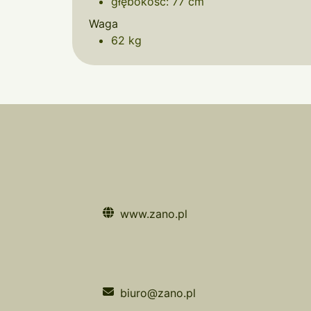
głębokość: 77 cm
Waga
62 kg
www.zano.pl
biuro@zano.pl