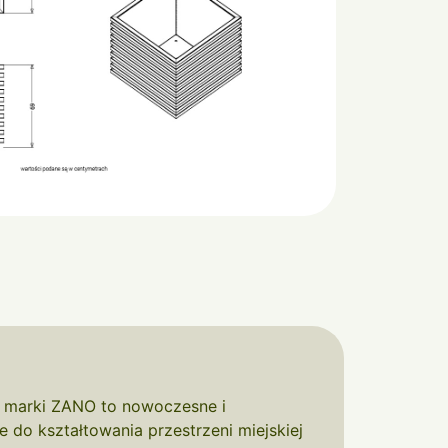
 marki ZANO to nowoczesne i
e do kształtowania przestrzeni miejskiej